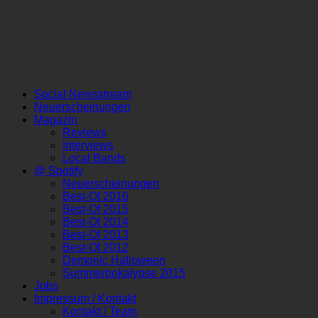
Social Newsstream
Neuerscheinungen
Magazin
Reviews
Interviews
Local Bands
@ Spotify
Neuerscheinungen
Best-Of 2016
Best-Of 2015
Best-Of 2014
Best-Of 2013
Best-Of 2012
Demonic Halloween
Summerpokalypse 2015
Jobs
Impressum / Kontakt
Kontakt / Team