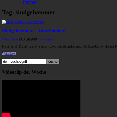
Partner
Tag: sludgehammer
Sludgehammer – Antechamber
Walter Kraus
|
9. April 2019
|
0 Comments
Nicht nur ein Dampfhammer, sondern gleich ein Sludgehammer: Die Kanadier vermischen 
Weiterlesen
Videoclip der Woche