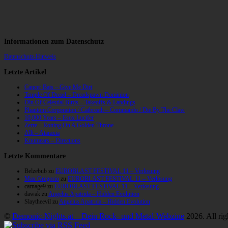
Informationen zum Datenschutz
Datenschutz-Hinweis
Letzte Artikel
Cancer Bats – Give Me Dirt
Temple Of Dread – Dreadspawn Dominion
Din Of Celestial Birds – Takeoffs & Landings
Phantom Corporation / Catbreath – Commando / Die By The Claw
10,000 Years – Esox Lucifer
Zerre – Rotting On A Golden Throne
Allt – Ataraxia
Knumears – Directions
Letzte Kommentare
Belzebub
zu
EUROBLAST FESTIVAL 11 – Verlosung
Max Gregorio
zu
EUROBLAST FESTIVAL 11 – Verlosung
carnage9
zu
EUROBLAST FESTIVAL 11 – Verlosung
dawak
zu
Angelus Apatrida – Hidden Evolution
Slaytheevil
zu
Angelus Apatrida – Hidden Evolution
©
Demonic-Nights.at – Dein Rock- und Metal-Webzine
2026. All rig