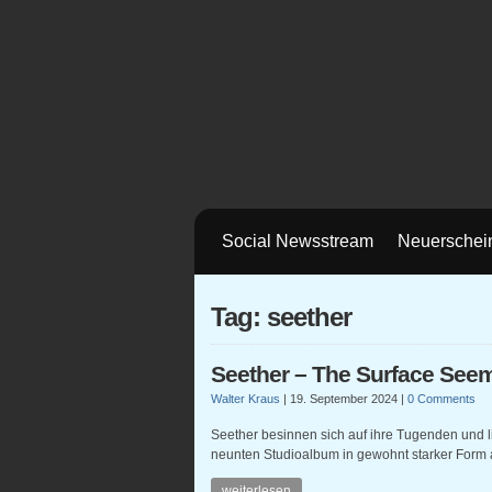
Social Newsstream
Neuerschei
Tag: seether
Seether – The Surface See
Walter Kraus
|
19. September 2024
|
0 Comments
Seether besinnen sich auf ihre Tugenden und 
neunten Studioalbum in gewohnt starker Form 
weiterlesen