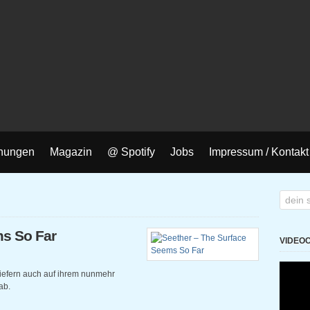
nungen
Magazin
@ Spotify
Jobs
Impressum / Kontakt
ms So Far
VIDEO
liefern auch auf ihrem nunmehr
ab.