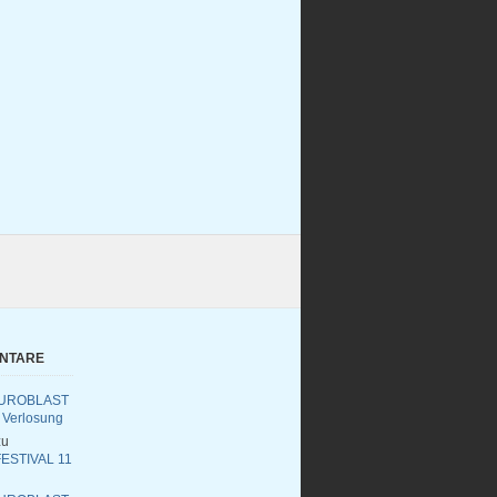
ENTARE
UROBLAST
 Verlosung
u
ESTIVAL 11