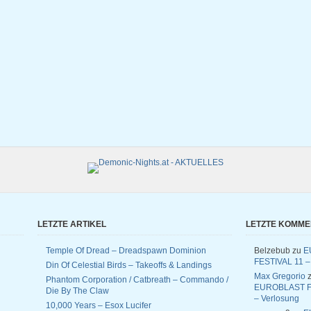
LETZTE ARTIKEL
LETZTE KOMM
Temple Of Dread – Dreadspawn Dominion
Belzebub
zu
E
FESTIVAL 11 –
Din Of Celestial Birds – Takeoffs & Landings
Max Gregorio
z
Phantom Corporation / Catbreath – Commando /
EUROBLAST F
Die By The Claw
– Verlosung
10,000 Years – Esox Lucifer