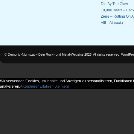
Die By The Claw
10,000 Years – Esox
Zerre – Rotting On 
Allt – Ataraxia
©
Demonic-Nights.at – Dein Rock- und Metal-Webzine
2026. All rights reserved.
WordPre
Wir verwenden Cookies, um Inhalte und Anzeigen zu personalisieren, Funktionen f
analysieren.
Akzeptieren
Erfahren Sie mehr