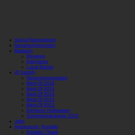
Social Newsstream
Neuerscheinungen
Magazin
Reviews
Interviews
Local Bands
@ Spotify
Neuerscheinungen
Best-Of 2016
Best-Of 2015
Best-Of 2014
Best-Of 2013
Best-Of 2012
Demonic Halloween
Summerpokalypse 2015
Jobs
Impressum / Kontakt
Kontakt / Team