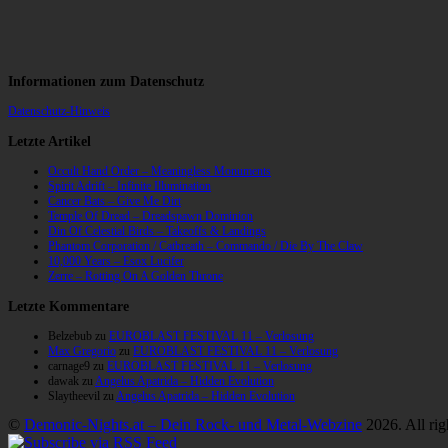
Informationen zum Datenschutz
Datenschutz-Hinweis
Letzte Artikel
Occult Hand Order – Meaningless Monuments
Spirit Adrift – Infinite Illumination
Cancer Bats – Give Me Dirt
Temple Of Dread – Dreadspawn Dominion
Din Of Celestial Birds – Takeoffs & Landings
Phantom Corporation / Catbreath – Commando / Die By The Claw
10,000 Years – Esox Lucifer
Zerre – Rotting On A Golden Throne
Letzte Kommentare
Belzebub
zu
EUROBLAST FESTIVAL 11 – Verlosung
Max Gregorio
zu
EUROBLAST FESTIVAL 11 – Verlosung
carnage9
zu
EUROBLAST FESTIVAL 11 – Verlosung
dawak
zu
Angelus Apatrida – Hidden Evolution
Slaytheevil
zu
Angelus Apatrida – Hidden Evolution
©
Demonic-Nights.at – Dein Rock- und Metal-Webzine
2026. All rig