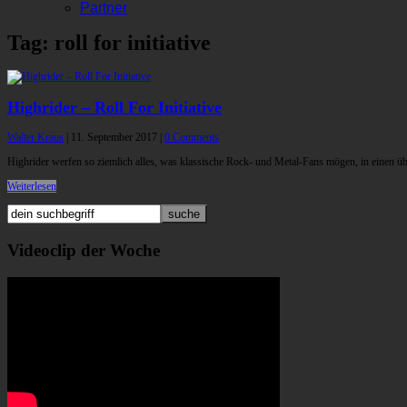
Partner
Tag: roll for initiative
Highrider – Roll For Initiative
Walter Kraus
|
11. September 2017
|
0 Comments
Highrider werfen so ziemlich alles, was klassische Rock- und Metal-Fans mögen, in einen ü
Weiterlesen
Videoclip der Woche