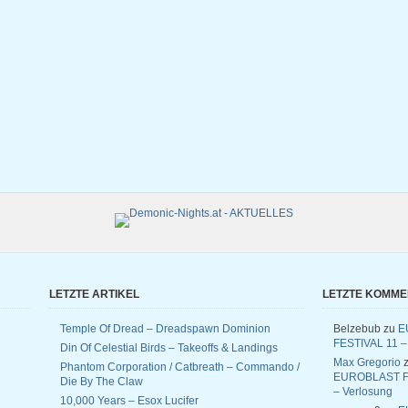
LETZTE ARTIKEL
LETZTE KOMM
Temple Of Dread – Dreadspawn Dominion
Belzebub
zu
E
FESTIVAL 11 –
Din Of Celestial Birds – Takeoffs & Landings
Max Gregorio
z
Phantom Corporation / Catbreath – Commando /
EUROBLAST F
Die By The Claw
– Verlosung
10,000 Years – Esox Lucifer