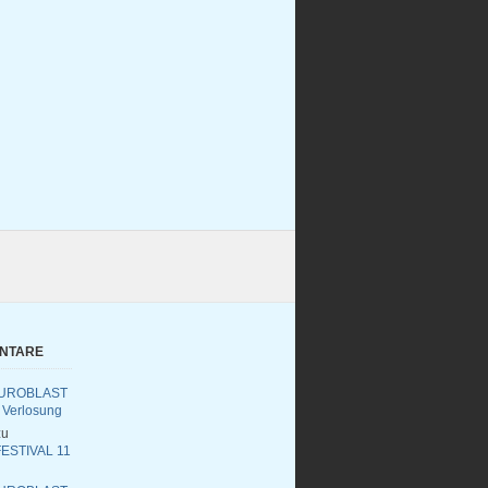
ENTARE
UROBLAST
 Verlosung
u
ESTIVAL 11