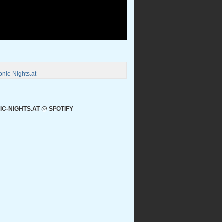
nic-Nights.at
C-NIGHTS.AT @ SPOTIFY