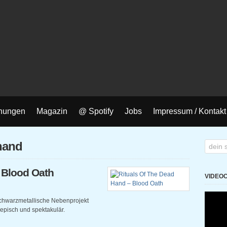
nungen
Magazin
@ Spotify
Jobs
Impressum / Kontakt
 hand
 Blood Oath
VIDEO
schwarzmetallische Nebenprojekt
episch und spektakulär.