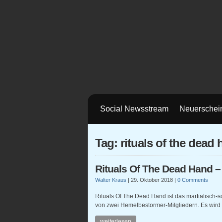
Social Newsstream
Neuerschei
Tag: rituals of the dead
Rituals Of The Dead Hand –
Walter Kraus
|
29. Oktober 2018
|
0 Comments
Rituals Of The Dead Hand ist das martialisch-
von zwei Hemelbestormer-Mitgliedern. Es wird 
weiterlesen