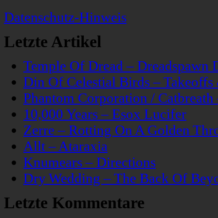
Datenschutz-Hinweis
Letzte Artikel
Temple Of Dread – Dreadspawn 
Din Of Celestial Birds – Takeoff
Phantom Corporation / Catbreat
10,000 Years – Esox Lucifer
Zerre – Rotting On A Golden Thr
Allt – Ataraxia
Knumears – Directions
Dry Wedding – The Back Of Bey
Letzte Kommentare