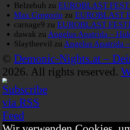
Belzebub
zu
EUROBLAST FESTIV
Max Gregorio
zu
EUROBLAST FE
carnage9
zu
EUROBLAST FESTIV
dawak
zu
Angelus Apatrida – Hid
Slaytheevil
zu
Angelus Apatrida 
©
Demonic-Nights.at – De
2026. All rights reserved.
W
Wir verwenden Cookies, um