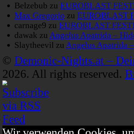
Belzebub
zu
EUROBLAST FESTIV
Max Gregorio
zu
EUROBLAST FE
carnage9
zu
EUROBLAST FESTIV
dawak
zu
Angelus Apatrida – Hid
Slaytheevil
zu
Angelus Apatrida 
©
Demonic-Nights.at – De
2026. All rights reserved.
B
Wir verwenden Cookies, um