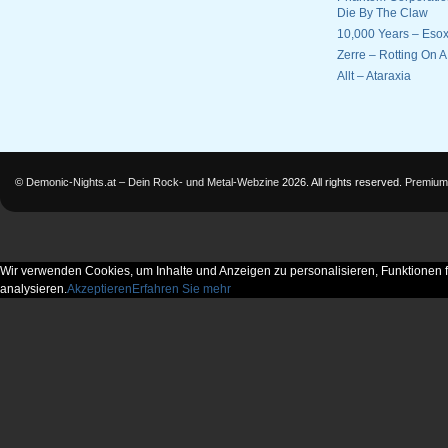
Die By The Claw
10,000 Years – Esox
Zerre – Rotting On 
Allt – Ataraxia
©
Demonic-Nights.at – Dein Rock- und Metal-Webzine
2026. All rights reserved.
Premium
Wir verwenden Cookies, um Inhalte und Anzeigen zu personalisieren, Funktionen f
analysieren.
Akzeptieren
Erfahren Sie mehr