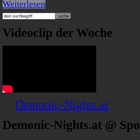
Weiterlesen
Videoclip der Woche
Demonic-Nights.at
Demonic-Nights.at @ Spo