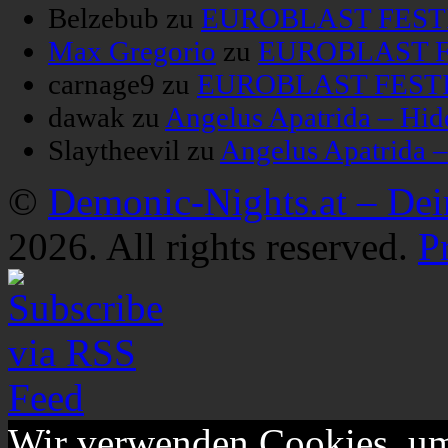
Belzebub
zu
EUROBLAST FESTIV
Max Gregorio
zu
EUROBLAST FE
carnage9
zu
EUROBLAST FESTIV
dawak
zu
Angelus Apatrida – Hid
Slaytheevil
zu
Angelus Apatrida 
©
Demonic-Nights.at – De
2026. All rights reserved.
P
Wir verwenden Cookies, um