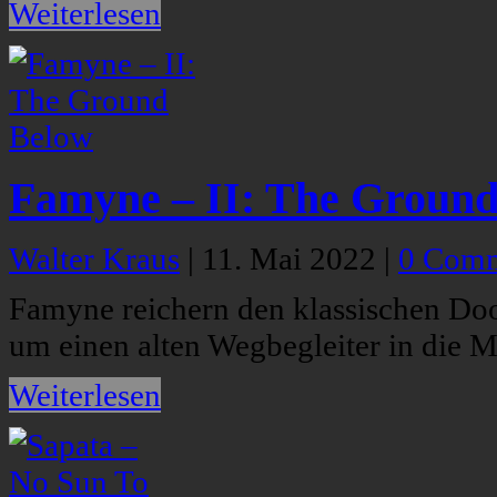
Weiterlesen
Famyne – II: The Groun
Walter Kraus
|
11. Mai 2022
|
0 Com
Famyne reichern den klassischen Do
um einen alten Wegbegleiter in die 
Weiterlesen