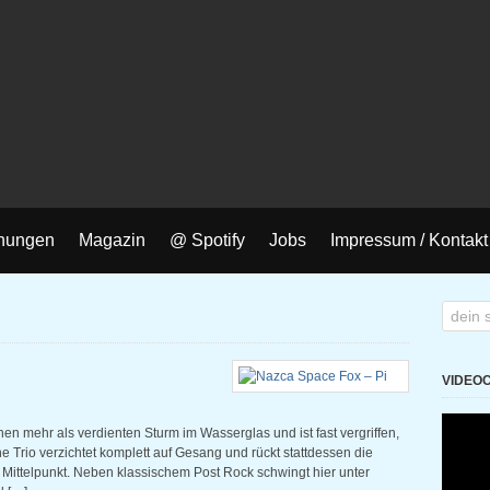
nungen
Magazin
@ Spotify
Jobs
Impressum / Kontakt
VIDEO
en mehr als verdienten Sturm im Wasserglas und ist fast vergriffen,
Trio verzichtet komplett auf Gesang und rückt stattdessen die
n Mittelpunkt. Neben klassischem Post Rock schwingt hier unter