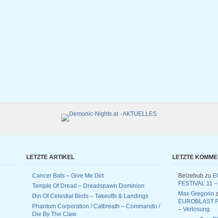
LETZTE ARTIKEL
LETZTE KOMM
Cancer Bats – Give Me Dirt
Belzebub
zu
E
FESTIVAL 11 –
Temple Of Dread – Dreadspawn Dominion
Max Gregorio
z
Din Of Celestial Birds – Takeoffs & Landings
EUROBLAST F
Phantom Corporation / Catbreath – Commando /
– Verlosung
Die By The Claw