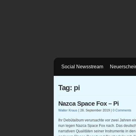
Social Newsstream
Neuerschei
Tag: pi
Nazca Space Fox – Pi
Walter Kraus
|
26. September 2019
|
0 Comments
Ihr Debütalbum verursachte vor zwei Jahren ein
nun legen Nazca Space Fox nach. Das deutsche 
narrativen Qualitäten seiner Instrumente in de