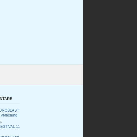
ENTARE
UROBLAST
 Verlosung
u
ESTIVAL 11