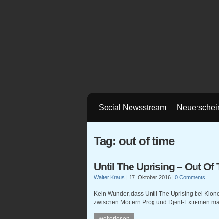
Social Newsstream
Neuerschei
Tag: out of time
Until The Uprising – Out Of
Walter Kraus
|
17. Oktober 2016
|
0 Comments
Kein Wunder, dass Until The Uprising bei Klon
zwischen Modern Prog und Djent-Extremen ma
weiterlesen