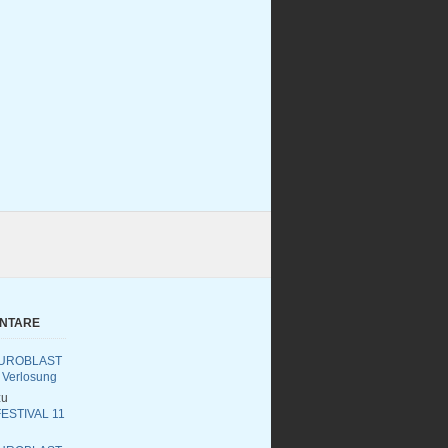
ENTARE
UROBLAST
 Verlosung
u
ESTIVAL 11