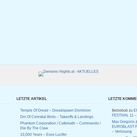
LETZTE ARTIKEL
LETZTE KOMM
Temple Of Dread – Dreadspawn Dominion
Belzebub
zu
E
FESTIVAL 11 –
Din Of Celestial Birds – Takeoffs & Landings
Max Gregorio
z
Phantom Corporation / Catbreath – Commando /
EUROBLAST F
Die By The Claw
– Verlosung
10,000 Years – Esox Lucifer