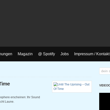
nungen
Magazin
@ Spotify
Jobs
Impressum / Kontakt
 Time
VIDEO
osphere erscheinen: Ihr Sound
cht Laune.