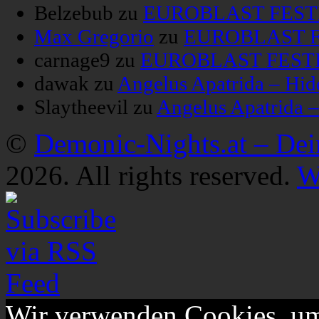
Belzebub
zu
EUROBLAST FESTIV
Max Gregorio
zu
EUROBLAST FE
carnage9
zu
EUROBLAST FESTIV
dawak
zu
Angelus Apatrida – Hid
Slaytheevil
zu
Angelus Apatrida 
©
Demonic-Nights.at – De
2026. All rights reserved.
W
Wir verwenden Cookies, um