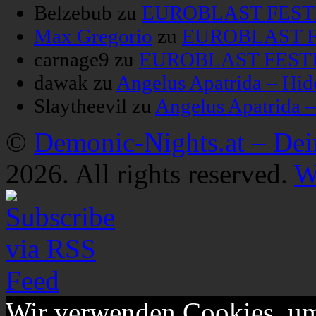
Belzebub
zu
EUROBLAST FESTIV
Max Gregorio
zu
EUROBLAST FE
carnage9
zu
EUROBLAST FESTIV
dawak
zu
Angelus Apatrida – Hid
Slaytheevil
zu
Angelus Apatrida 
©
Demonic-Nights.at – De
2026. All rights reserved.
W
Wir verwenden Cookies, um