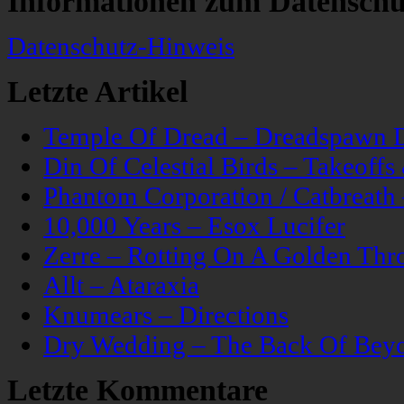
Informationen zum Datenschu
Datenschutz-Hinweis
Letzte Artikel
Temple Of Dread – Dreadspawn 
Din Of Celestial Birds – Takeoff
Phantom Corporation / Catbreat
10,000 Years – Esox Lucifer
Zerre – Rotting On A Golden Thr
Allt – Ataraxia
Knumears – Directions
Dry Wedding – The Back Of Bey
Letzte Kommentare