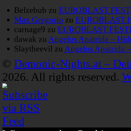
Belzebub
zu
EUROBLAST FESTIV
Max Gregorio
zu
EUROBLAST FE
carnage9
zu
EUROBLAST FESTIV
dawak
zu
Angelus Apatrida – Hid
Slaytheevil
zu
Angelus Apatrida 
©
Demonic-Nights.at – De
2026. All rights reserved.
W