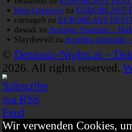
Belzebub
zu
EUROBLAST FESTIV
Max Gregorio
zu
EUROBLAST FE
carnage9
zu
EUROBLAST FESTIV
dawak
zu
Angelus Apatrida – Hid
Slaytheevil
zu
Angelus Apatrida 
©
Demonic-Nights.at – De
2026. All rights reserved.
W
Wir verwenden Cookies, um