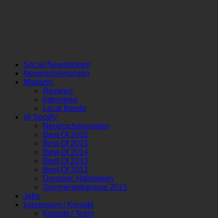
Social Newsstream
Neuerscheinungen
Magazin
Reviews
Interviews
Local Bands
@ Spotify
Neuerscheinungen
Best-Of 2016
Best-Of 2015
Best-Of 2014
Best-Of 2013
Best-Of 2012
Demonic Halloween
Summerpokalypse 2015
Jobs
Impressum / Kontakt
Kontakt / Team