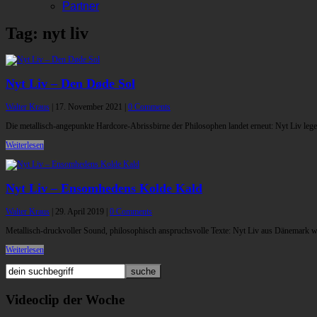
Partner
Tag: nyt liv
Nyt Liv – Den Døde Sol
Walter Kraus
|
17. November 2021
|
0 Comments
Die metallisch-angepunkte Hardcore-Abrissbirne der Philosophen landet erneut: Nyt Liv lege
Weiterlesen
Nyt Liv – Ensomhedens Kolde Kald
Walter Kraus
|
29. April 2019
|
0 Comments
Metallisch-druckvoller Sound, philosophisch anspruchsvolle Texte: Nyt Liv aus Dänemark w
Weiterlesen
Videoclip der Woche