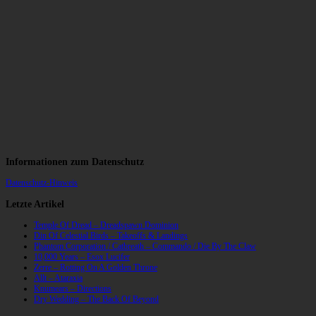
Informationen zum Datenschutz
Datenschutz-Hinweis
Letzte Artikel
Temple Of Dread – Dreadspawn Dominion
Din Of Celestial Birds – Takeoffs & Landings
Phantom Corporation / Catbreath – Commando / Die By The Claw
10,000 Years – Esox Lucifer
Zerre – Rotting On A Golden Throne
Allt – Ataraxia
Knumears – Directions
Dry Wedding – The Back Of Beyond