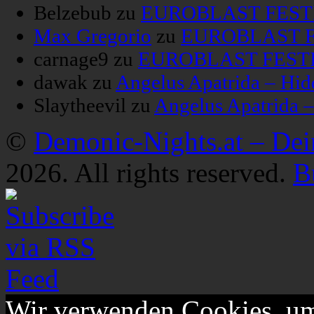
Belzebub
zu
EUROBLAST FESTIV
Max Gregorio
zu
EUROBLAST FE
carnage9
zu
EUROBLAST FESTIV
dawak
zu
Angelus Apatrida – Hid
Slaytheevil
zu
Angelus Apatrida 
©
Demonic-Nights.at – De
2026. All rights reserved.
B
Wir verwenden Cookies, um