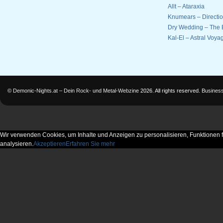
Allt – Ataraxia
Knumears – Directi
Dry Wedding – The 
Kal-El – Astral Voyag
©
Demonic-Nights.at – Dein Rock- und Metal-Webzine
2026. All rights reserved.
Busines
Wir verwenden Cookies, um Inhalte und Anzeigen zu personalisieren, Funktionen f
analysieren.
Akzeptieren
Erfahren Sie mehr