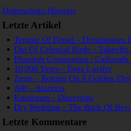
Datenschutz-Hinweis
Letzte Artikel
Temple Of Dread – Dreadspawn 
Din Of Celestial Birds – Takeoff
Phantom Corporation / Catbreat
10,000 Years – Esox Lucifer
Zerre – Rotting On A Golden Thr
Allt – Ataraxia
Knumears – Directions
Dry Wedding – The Back Of Bey
Letzte Kommentare