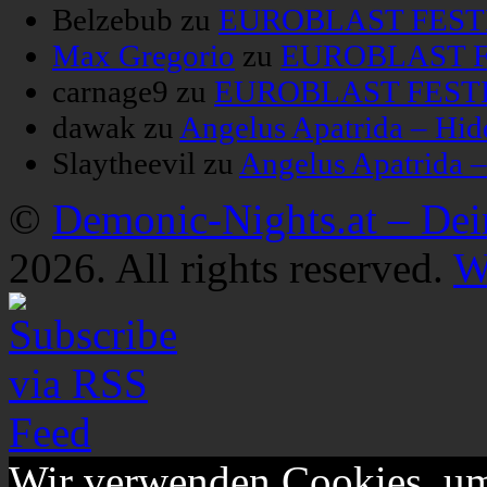
Belzebub
zu
EUROBLAST FESTIV
Max Gregorio
zu
EUROBLAST FE
carnage9
zu
EUROBLAST FESTIV
dawak
zu
Angelus Apatrida – Hid
Slaytheevil
zu
Angelus Apatrida 
©
Demonic-Nights.at – De
2026. All rights reserved.
W
Wir verwenden Cookies, um