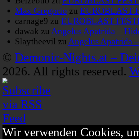
Belzebub
zu
EUROBLAST FESTIV
Max Gregorio
zu
EUROBLAST FE
carnage9
zu
EUROBLAST FESTIV
dawak
zu
Angelus Apatrida – Hid
Slaytheevil
zu
Angelus Apatrida 
©
Demonic-Nights.at – De
2026. All rights reserved.
W
Wir verwenden Cookies, um