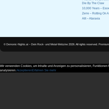
Die By The Claw
10,000 Years – Esox
Zerre – Rotting On 
Allt – Ataraxia
©
Demonic-Nights.at – Dein Rock- und Metal-Webzine
2026. All rights reserved.
Premium
Wir verwenden Cookies, um Inhalte und Anzeigen zu personalisieren, Funktionen f
analysieren.
Akzeptieren
Erfahren Sie mehr