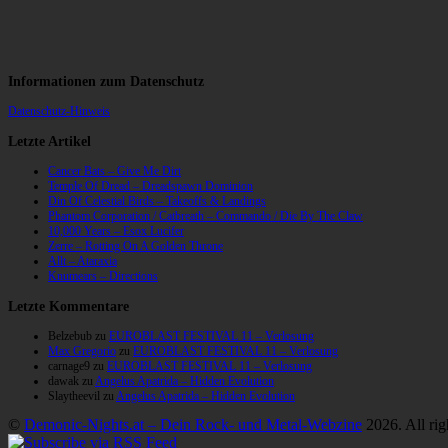
Informationen zum Datenschutz
Datenschutz-Hinweis
Letzte Artikel
Cancer Bats – Give Me Dirt
Temple Of Dread – Dreadspawn Dominion
Din Of Celestial Birds – Takeoffs & Landings
Phantom Corporation / Catbreath – Commando / Die By The Claw
10,000 Years – Esox Lucifer
Zerre – Rotting On A Golden Throne
Allt – Ataraxia
Knumears – Directions
Letzte Kommentare
Belzebub
zu
EUROBLAST FESTIVAL 11 – Verlosung
Max Gregorio
zu
EUROBLAST FESTIVAL 11 – Verlosung
carnage9
zu
EUROBLAST FESTIVAL 11 – Verlosung
dawak
zu
Angelus Apatrida – Hidden Evolution
Slaytheevil
zu
Angelus Apatrida – Hidden Evolution
©
Demonic-Nights.at – Dein Rock- und Metal-Webzine
2026. All rig