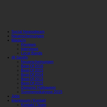
Social Newsstream
Neuerscheinungen
Magazin
Reviews
Interviews
Local Bands
@ Spotify
Neuerscheinungen
Best-Of 2016
Best-Of 2015
Best-Of 2014
Best-Of 2013
Best-Of 2012
Demonic Halloween
Summerpokalypse 2015
Jobs
Impressum / Kontakt
Kontakt / Team