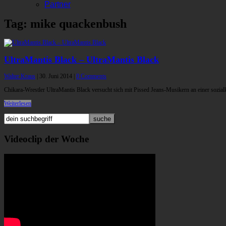
Partner
Tag: mike quackenbush
UltraMantis Black – UltraMantis Black
Walter Kraus
|
30. Juni 2014
|
0 Comments
Chikara-Wrestler UltraMantis Black versucht sich mit Pissed Jeans-Musikern an einer sozia
Weiterlesen
Videoclip der Woche