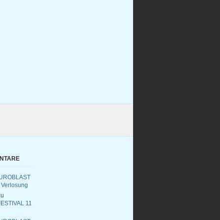
ENTARE
UROBLAST
 Verlosung
u
ESTIVAL 11