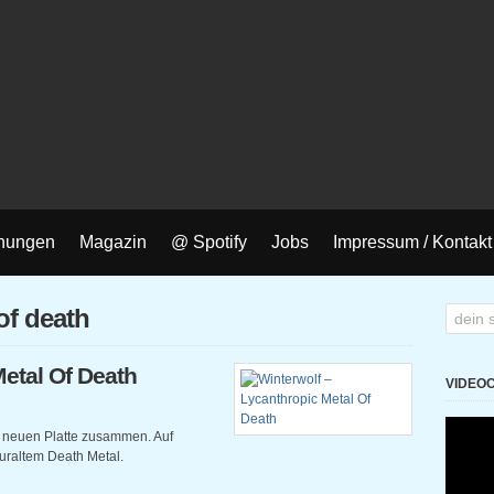
nungen
Magazin
@ Spotify
Jobs
Impressum / Kontakt
of death
Metal Of Death
VIDEO
er neuen Platte zusammen. Auf
 uraltem Death Metal.