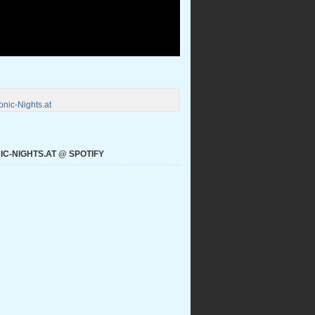
nic-Nights.at
C-NIGHTS.AT @ SPOTIFY