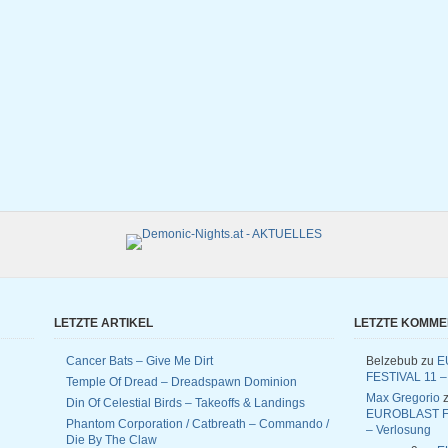
LETZTE ARTIKEL
LETZTE KOMM
Cancer Bats – Give Me Dirt
Belzebub
zu
E
FESTIVAL 11 –
Temple Of Dread – Dreadspawn Dominion
Max Gregorio
z
Din Of Celestial Birds – Takeoffs & Landings
EUROBLAST F
Phantom Corporation / Catbreath – Commando /
– Verlosung
Die By The Claw