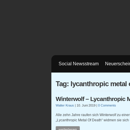
Social Newsstream
Neuerschei
Tag: lycanthropic metal 
Winterwolf – Lycanthropic 
Walter Kraus
|
10. Juni 2019
|
0 Comments
Alle zehn Jahre raufen sich Winterwolf zu ein
„Lycanthropic Metal Of Death“ widmen sie sich
weiterlesen