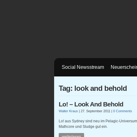
Social Newsstream
Neuerschei
Tag: look and behold
Lo! – Look And Behold
Walter Kraus
|
27. September 2011
|
0 Comments
Lo! aus Sydney sind neu im Pelagic-Universum
Mathcore und Sludge gut ein.
weiterlesen