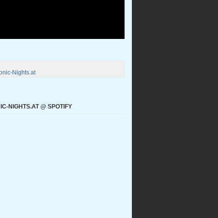
nic-Nights.at
C-NIGHTS.AT @ SPOTIFY