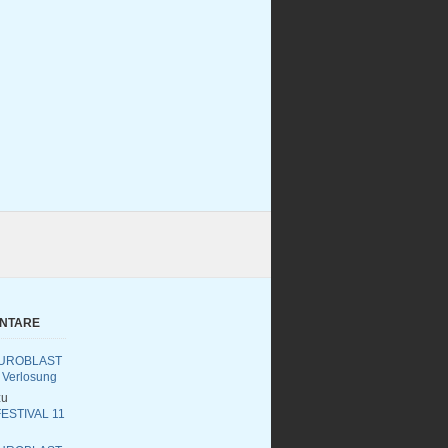
ENTARE
UROBLAST
 Verlosung
u
ESTIVAL 11