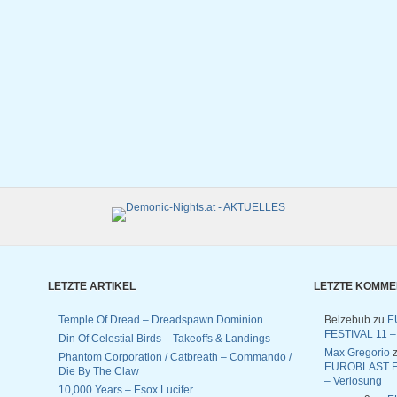
LETZTE ARTIKEL
LETZTE KOMM
Temple Of Dread – Dreadspawn Dominion
Belzebub
zu
E
FESTIVAL 11 –
Din Of Celestial Birds – Takeoffs & Landings
Max Gregorio
z
Phantom Corporation / Catbreath – Commando /
EUROBLAST F
Die By The Claw
– Verlosung
10,000 Years – Esox Lucifer