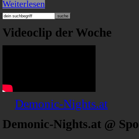
Weiterlesen
Videoclip der Woche
Demonic-Nights.at
Demonic-Nights.at @ Spo