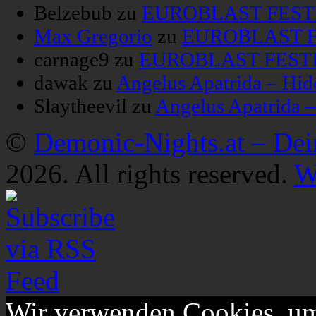
Belzebub
zu
EUROBLAST FESTIV
Max Gregorio
zu
EUROBLAST FE
carnage9
zu
EUROBLAST FESTIV
dawak
zu
Angelus Apatrida – Hid
Slaytheevil
zu
Angelus Apatrida 
©
Demonic-Nights.at – De
2026. All rights reserved.
W
Wir verwenden Cookies, um