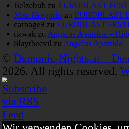
Belzebub
zu
EUROBLAST FESTIV
Max Gregorio
zu
EUROBLAST FE
carnage9
zu
EUROBLAST FESTIV
dawak
zu
Angelus Apatrida – Hid
Slaytheevil
zu
Angelus Apatrida 
©
Demonic-Nights.at – De
2026. All rights reserved.
W
Wir verwenden Cookies, um