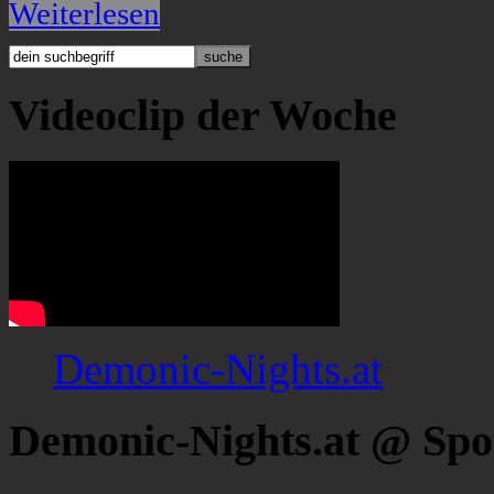
Weiterlesen
Videoclip der Woche
Demonic-Nights.at
Demonic-Nights.at @ Spo