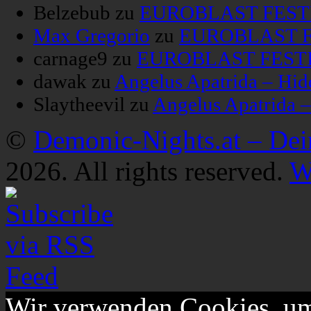
Belzebub
zu
EUROBLAST FESTIV
Max Gregorio
zu
EUROBLAST FE
carnage9
zu
EUROBLAST FESTIV
dawak
zu
Angelus Apatrida – Hid
Slaytheevil
zu
Angelus Apatrida 
©
Demonic-Nights.at – De
2026. All rights reserved.
W
Wir verwenden Cookies, um