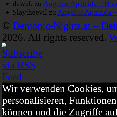
dawak
zu
Angelus Apatrida – Hid
Slaytheevil
zu
Angelus Apatrida 
©
Demonic-Nights.at – De
2026. All rights reserved.
W
Wir verwenden Cookies, um
personalisieren, Funktionen
können und die Zugriffe au