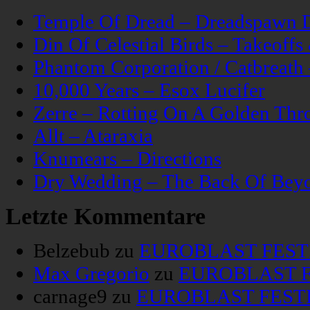
Temple Of Dread – Dreadspawn 
Din Of Celestial Birds – Takeoff
Phantom Corporation / Catbreat
10,000 Years – Esox Lucifer
Zerre – Rotting On A Golden Thr
Allt – Ataraxia
Knumears – Directions
Dry Wedding – The Back Of Bey
Letzte Kommentare
Belzebub
zu
EUROBLAST FESTIV
Max Gregorio
zu
EUROBLAST FE
carnage9
zu
EUROBLAST FESTIV