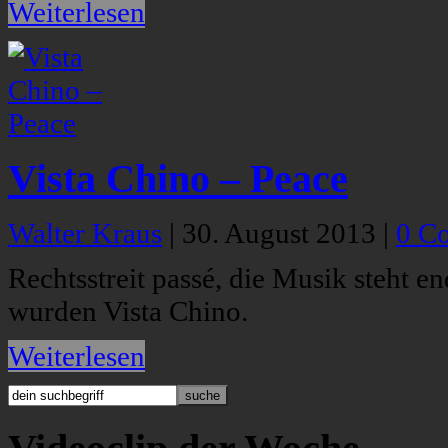
Weiterlesen
Vista Chino – Peace
Walter Kraus
|
30. August 2013
|
0 C
Rechtsstreit passé, die Musik steht e
wurden Vista Chino.
Weiterlesen