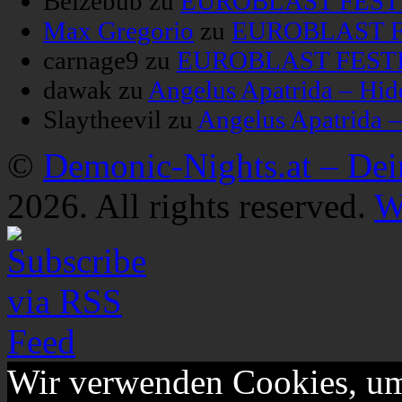
Belzebub
zu
EUROBLAST FESTIV
Max Gregorio
zu
EUROBLAST FE
carnage9
zu
EUROBLAST FESTIV
dawak
zu
Angelus Apatrida – Hid
Slaytheevil
zu
Angelus Apatrida 
©
Demonic-Nights.at – De
2026. All rights reserved.
W
Wir verwenden Cookies, um