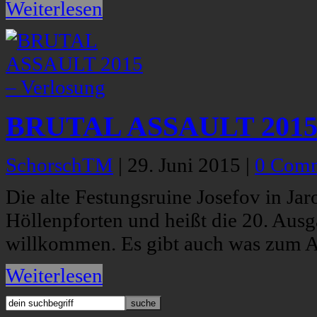
Weiterlesen
BRUTAL ASSAULT 2015 
SchorschTM
|
29. Juni 2015
|
0 Com
Die alte Festungsruine Josefov in Jar
Höllenpforten und heißt die 20. A
willkommen. Es gibt auch was zum 
Weiterlesen