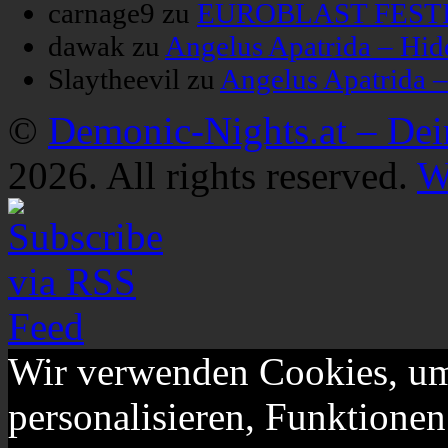
carnage9
zu
EUROBLAST FESTIV
dawak
zu
Angelus Apatrida – Hid
Slaytheevil
zu
Angelus Apatrida 
©
Demonic-Nights.at – De
2026. All rights reserved.
W
Wir verwenden Cookies, um
personalisieren, Funktionen