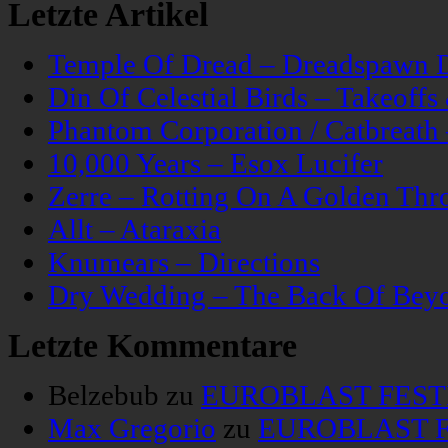
Letzte Artikel
Temple Of Dread – Dreadspawn 
Din Of Celestial Birds – Takeoff
Phantom Corporation / Catbreat
10,000 Years – Esox Lucifer
Zerre – Rotting On A Golden Thr
Allt – Ataraxia
Knumears – Directions
Dry Wedding – The Back Of Bey
Letzte Kommentare
Belzebub
zu
EUROBLAST FESTIV
Max Gregorio
zu
EUROBLAST FE