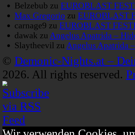
Belzebub
zu
EUROBLAST FESTIV
Max Gregorio
zu
EUROBLAST FE
carnage9
zu
EUROBLAST FESTIV
dawak
zu
Angelus Apatrida – Hid
Slaytheevil
zu
Angelus Apatrida 
©
Demonic-Nights.at – De
2026. All rights reserved.
P
Wir verwenden Cookies, um