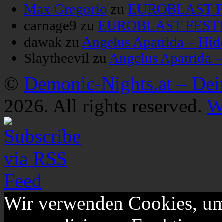
Max Gregorio
zu
EUROBLAST FE
carnage9
zu
EUROBLAST FESTIV
dawak
zu
Angelus Apatrida – Hid
Slaytheevil
zu
Angelus Apatrida 
©
Demonic-Nights.at – De
2026. All rights reserved.
W
Wir verwenden Cookies, um