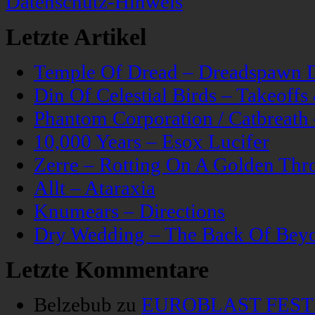
Datenschutz-Hinweis
Letzte Artikel
Temple Of Dread – Dreadspawn 
Din Of Celestial Birds – Takeoff
Phantom Corporation / Catbreat
10,000 Years – Esox Lucifer
Zerre – Rotting On A Golden Thr
Allt – Ataraxia
Knumears – Directions
Dry Wedding – The Back Of Bey
Letzte Kommentare
Belzebub
zu
EUROBLAST FESTIV