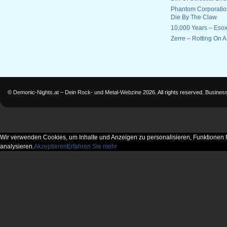
Phantom Corporatio
Die By The Claw
10,000 Years – Esox
Zerre – Rotting On 
©
Demonic-Nights.at – Dein Rock- und Metal-Webzine
2026. All rights reserved.
Busines
Wir verwenden Cookies, um Inhalte und Anzeigen zu personalisieren, Funktionen f
analysieren.
Akzeptieren
Erfahren Sie mehr