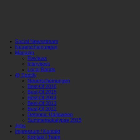
Social Newsstream
Neuerscheinungen
Magazin
Reviews
Interviews
Local Bands
@ Spotify
Neuerscheinungen
Best-Of 2016
Best-Of 2015
Best-Of 2014
Best-Of 2013
Best-Of 2012
Demonic Halloween
Summerpokalypse 2015
Jobs
Impressum / Kontakt
Kontakt / Team