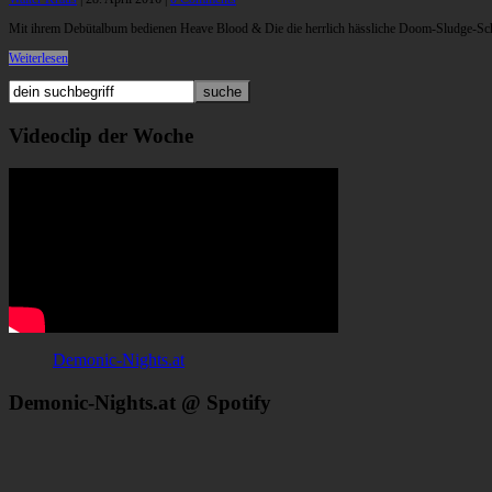
Mit ihrem Debütalbum bedienen Heave Blood & Die die herrlich hässliche Doom-Sludge-Sch
Weiterlesen
Videoclip der Woche
Demonic-Nights.at
Demonic-Nights.at @ Spotify