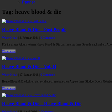
Partner
Tag: heave blood & die
Heave Blood & Die – Post People
Walter Kraus
|
2. Februar 2021
|
0 Comments
Für ihr drittes Album kehren Heave Blood & Die das Innerste ihres Sounds nach außen. Apo
Weiterlesen
Heave Blood & Die – Vol. II
Walter Kraus
|
17. Januar 2018
|
0 Comments
Heave Blood & Die kehren den synthetisch-melodischen Aspekt ihres Sludge-Doom-Gebräus st
Weiterlesen
Heave Blood & Die – Heave Blood & Die
Walter Kraus
|
28. April 2016
|
0 Comments