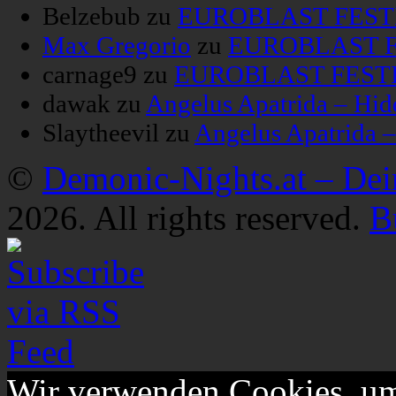
Belzebub
zu
EUROBLAST FESTIV
Max Gregorio
zu
EUROBLAST FE
carnage9
zu
EUROBLAST FESTIV
dawak
zu
Angelus Apatrida – Hid
Slaytheevil
zu
Angelus Apatrida 
©
Demonic-Nights.at – De
2026. All rights reserved.
B
Wir verwenden Cookies, um