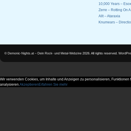
10,000 Years – Esox
Zerre – Rotting On 
Allt – Ataraxia
Knumears – Directi
©
Demonic-Nights.at – Dein Rock- und Metal-Webzine
2026. All rights reserved.
WordPre
Wir verwenden Cookies, um Inhalte und Anzeigen zu personalisieren, Funktionen f
analysieren.
Akzeptieren
Erfahren Sie mehr