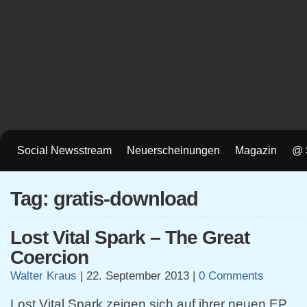
Social Newsstream
Neuerscheinungen
Magazin
@ 
Tag: gratis-download
Lost Vital Spark – The Great
Coercion
Walter Kraus
|
22. September 2013
|
0 Comments
Lost Vital Spark zeigen sich auf ihrer neuen EP