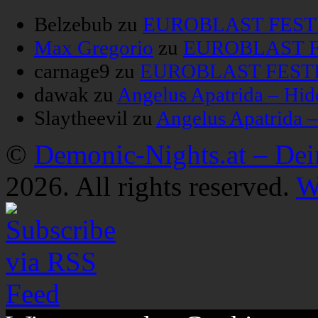
Belzebub
zu
EUROBLAST FESTIV
Max Gregorio
zu
EUROBLAST FE
carnage9
zu
EUROBLAST FESTIV
dawak
zu
Angelus Apatrida – Hid
Slaytheevil
zu
Angelus Apatrida 
©
Demonic-Nights.at – De
2026. All rights reserved.
W