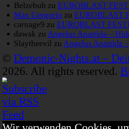
Belzebub
zu
EUROBLAST FESTIV
Max Gregorio
zu
EUROBLAST FE
carnage9
zu
EUROBLAST FESTIV
dawak
zu
Angelus Apatrida – Hid
Slaytheevil
zu
Angelus Apatrida 
©
Demonic-Nights.at – De
2026. All rights reserved.
B
Wir verwenden Cookies, um