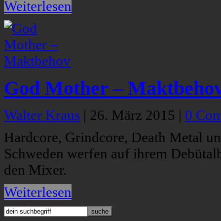
Weiterlesen
God Mother – Maktbeho
Walter Kraus
|
26. März 2015
|
0 Co
Hardcore, Grindcore, Death Metal u
Schweden werfen auf ihrem Debütalb
den Mixer.
Weiterlesen