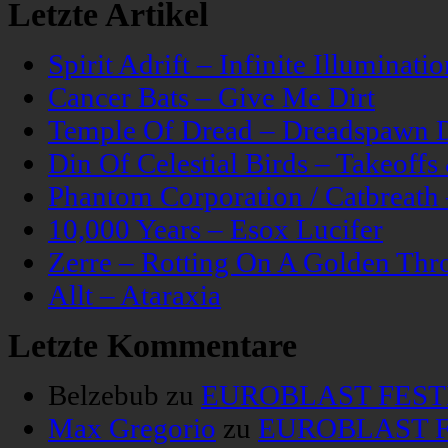
Letzte Artikel
Spirit Adrift – Infinite Illuminatio
Cancer Bats – Give Me Dirt
Temple Of Dread – Dreadspawn 
Din Of Celestial Birds – Takeoff
Phantom Corporation / Catbreat
10,000 Years – Esox Lucifer
Zerre – Rotting On A Golden Thr
Allt – Ataraxia
Letzte Kommentare
Belzebub
zu
EUROBLAST FESTIV
Max Gregorio
zu
EUROBLAST FE