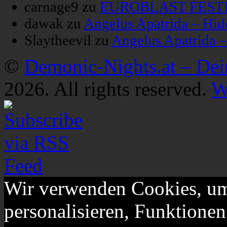
carnage9
zu
EUROBLAST FESTIV
dawak
zu
Angelus Apatrida – Hid
Slaytheevil
zu
Angelus Apatrida 
©
Demonic-Nights.at – De
2026. All rights reserved.
W
Wir verwenden Cookies, um
personalisieren, Funktionen