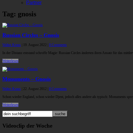
Partner
Tag: gnosis
Russian Circles – Gnosis
Walter Kraus
|
19. August 2022
|
0 Comments
In der Distanz entstand schroffe Magie: Russian Circles änderten ihren Ansatz für das mittle
Weiterlesen
Monuments – Gnosis
Walter Kraus
|
22. August 2012
|
0 Comments
Schon wieder England, schon wieder Djent, jedoch alles andere als typisch: Monuments spr
Weiterlesen
Videoclip der Woche