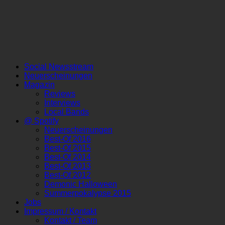
Social Newsstream
Neuerscheinungen
Magazin
Reviews
Interviews
Local Bands
@ Spotify
Neuerscheinungen
Best-Of 2016
Best-Of 2015
Best-Of 2014
Best-Of 2013
Best-Of 2012
Demonic Halloween
Summerpokalypse 2015
Jobs
Impressum / Kontakt
Kontakt / Team