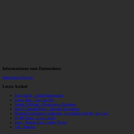
Informationen zum Datenschutz
Datenschutz-Hinweis
Letzte Artikel
Spirit Adrift – Infinite Illumination
Cancer Bats – Give Me Dirt
Temple Of Dread – Dreadspawn Dominion
Din Of Celestial Birds – Takeoffs & Landings
Phantom Corporation / Catbreath – Commando / Die By The Claw
10,000 Years – Esox Lucifer
Zerre – Rotting On A Golden Throne
Allt – Ataraxia