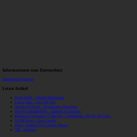
Informationen zum Datenschutz
Datenschutz-Hinweis
Letzte Artikel
Spirit Adrift – Infinite Illumination
Cancer Bats – Give Me Dirt
Temple Of Dread – Dreadspawn Dominion
Din Of Celestial Birds – Takeoffs & Landings
Phantom Corporation / Catbreath – Commando / Die By The Claw
10,000 Years – Esox Lucifer
Zerre – Rotting On A Golden Throne
Allt – Ataraxia