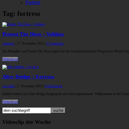
Partner
Tag: fortress
Protest The Hero – Volition
comastar
|
17. November 2013
|
0 Comments
Die Kanadier von Protest The Hero legen eine der beeindruckendsten Progressive Metal-Sch
Weiterlesen
Alter Bridge – Fortress
necrodex
|
2. November 2013
|
0 Comments
Endlich haben sich Alter Bridge freigespielt und sind angekommen. Willkommen in der Cha
Weiterlesen
Videoclip der Woche