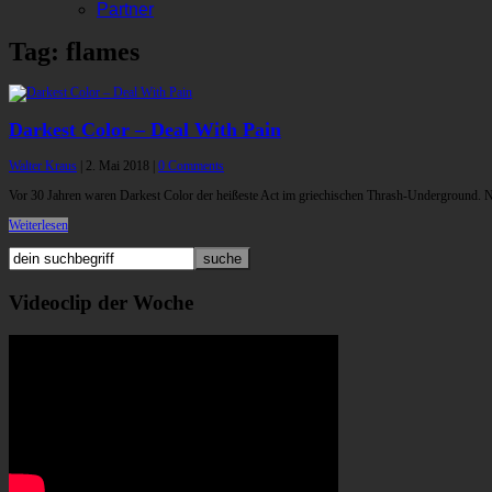
Partner
Tag: flames
Darkest Color – Deal With Pain
Walter Kraus
|
2. Mai 2018
|
0 Comments
Vor 30 Jahren waren Darkest Color der heißeste Act im griechischen Thrash-Underground. Nun
Weiterlesen
Videoclip der Woche