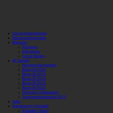
Social Newsstream
Neuerscheinungen
Magazin
Reviews
Interviews
Local Bands
@ Spotify
Neuerscheinungen
Best-Of 2016
Best-Of 2015
Best-Of 2014
Best-Of 2013
Best-Of 2012
Demonic Halloween
Summerpokalypse 2015
Jobs
Impressum / Kontakt
Kontakt / Team