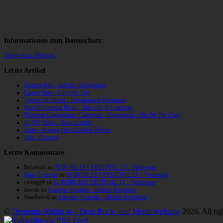
Informationen zum Datenschutz
Datenschutz-Hinweis
Letzte Artikel
Spirit Adrift – Infinite Illumination
Cancer Bats – Give Me Dirt
Temple Of Dread – Dreadspawn Dominion
Din Of Celestial Birds – Takeoffs & Landings
Phantom Corporation / Catbreath – Commando / Die By The Claw
10,000 Years – Esox Lucifer
Zerre – Rotting On A Golden Throne
Allt – Ataraxia
Letzte Kommentare
Belzebub
zu
EUROBLAST FESTIVAL 11 – Verlosung
Max Gregorio
zu
EUROBLAST FESTIVAL 11 – Verlosung
carnage9
zu
EUROBLAST FESTIVAL 11 – Verlosung
dawak
zu
Angelus Apatrida – Hidden Evolution
Slaytheevil
zu
Angelus Apatrida – Hidden Evolution
©
Demonic-Nights.at – Dein Rock- und Metal-Webzine
2026. All rig