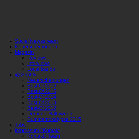
Social Newsstream
Neuerscheinungen
Magazin
Reviews
Interviews
Local Bands
@ Spotify
Neuerscheinungen
Best-Of 2016
Best-Of 2015
Best-Of 2014
Best-Of 2013
Best-Of 2012
Demonic Halloween
Summerpokalypse 2015
Jobs
Impressum / Kontakt
Kontakt / Team