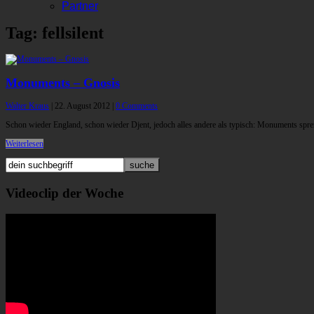
Partner
Tag: fellsilent
Monuments – Gnosis
Walter Kraus
|
22. August 2012
|
0 Comments
Schon wieder England, schon wieder Djent, jedoch alles andere als typisch: Monuments spr
Weiterlesen
Videoclip der Woche