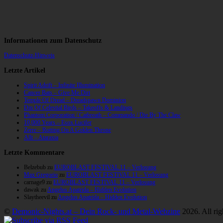
Informationen zum Datenschutz
Datenschutz-Hinweis
Letzte Artikel
Spirit Adrift – Infinite Illumination
Cancer Bats – Give Me Dirt
Temple Of Dread – Dreadspawn Dominion
Din Of Celestial Birds – Takeoffs & Landings
Phantom Corporation / Catbreath – Commando / Die By The Claw
10,000 Years – Esox Lucifer
Zerre – Rotting On A Golden Throne
Allt – Ataraxia
Letzte Kommentare
Belzebub
zu
EUROBLAST FESTIVAL 11 – Verlosung
Max Gregorio
zu
EUROBLAST FESTIVAL 11 – Verlosung
carnage9
zu
EUROBLAST FESTIVAL 11 – Verlosung
dawak
zu
Angelus Apatrida – Hidden Evolution
Slaytheevil
zu
Angelus Apatrida – Hidden Evolution
©
Demonic-Nights.at – Dein Rock- und Metal-Webzine
2026. All rig