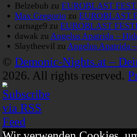
Belzebub
zu
EUROBLAST FESTIV
Max Gregorio
zu
EUROBLAST FE
carnage9
zu
EUROBLAST FESTIV
dawak
zu
Angelus Apatrida – Hid
Slaytheevil
zu
Angelus Apatrida 
©
Demonic-Nights.at – De
2026. All rights reserved.
P
Wir verwenden Cookies, um