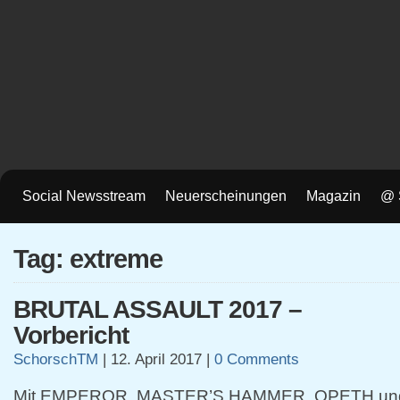
Social Newsstream
Neuerscheinungen
Magazin
@ 
Tag: extreme
BRUTAL ASSAULT 2017 –
Vorbericht
SchorschTM
|
12. April 2017
|
0 Comments
Mit EMPEROR, MASTER’S HAMMER, OPETH un