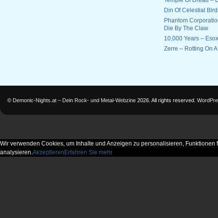
Temple Of Dread –
Din Of Celestial Bir
Phantom Corporatio
Die By The Claw
10,000 Years – Esox
Zerre – Rotting On 
©
Demonic-Nights.at – Dein Rock- und Metal-Webzine
2026. All rights reserved.
WordPre
Wir verwenden Cookies, um Inhalte und Anzeigen zu personalisieren, Funktionen f
analysieren.
Akzeptieren
Erfahren Sie mehr