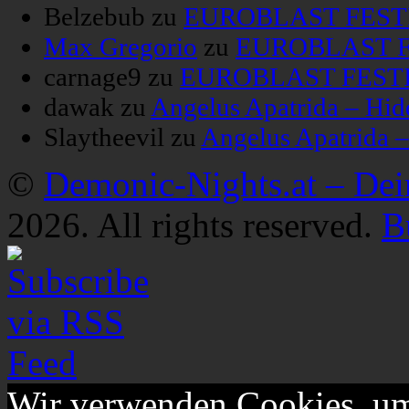
Belzebub
zu
EUROBLAST FESTIV
Max Gregorio
zu
EUROBLAST FE
carnage9
zu
EUROBLAST FESTIV
dawak
zu
Angelus Apatrida – Hid
Slaytheevil
zu
Angelus Apatrida 
©
Demonic-Nights.at – De
2026. All rights reserved.
B
Wir verwenden Cookies, um