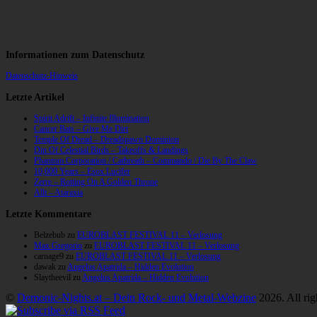
Informationen zum Datenschutz
Datenschutz-Hinweis
Letzte Artikel
Spirit Adrift – Infinite Illumination
Cancer Bats – Give Me Dirt
Temple Of Dread – Dreadspawn Dominion
Din Of Celestial Birds – Takeoffs & Landings
Phantom Corporation / Catbreath – Commando / Die By The Claw
10,000 Years – Esox Lucifer
Zerre – Rotting On A Golden Throne
Allt – Ataraxia
Letzte Kommentare
Belzebub
zu
EUROBLAST FESTIVAL 11 – Verlosung
Max Gregorio
zu
EUROBLAST FESTIVAL 11 – Verlosung
carnage9
zu
EUROBLAST FESTIVAL 11 – Verlosung
dawak
zu
Angelus Apatrida – Hidden Evolution
Slaytheevil
zu
Angelus Apatrida – Hidden Evolution
©
Demonic-Nights.at – Dein Rock- und Metal-Webzine
2026. All rig