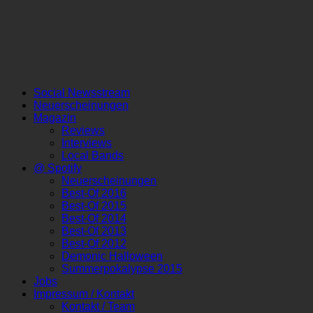
Social Newsstream
Neuerscheinungen
Magazin
Reviews
Interviews
Local Bands
@ Spotify
Neuerscheinungen
Best-Of 2016
Best-Of 2015
Best-Of 2014
Best-Of 2013
Best-Of 2012
Demonic Halloween
Summerpokalypse 2015
Jobs
Impressum / Kontakt
Kontakt / Team