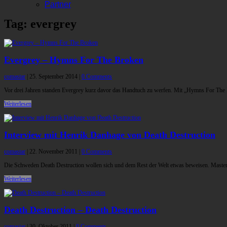
Partner
Tag: evergrey
Evergrey – Hymns For The Broken
comastar
|
25. September 2014
|
0 Comments
Vor drei Jahren standen Evergrey kurz davor das Handtuch zu werfen. Mit „Hymns For The
Weiterlesen
Interview mit Henrik Danhage von Death Destruction
comastar
|
22. November 2011
|
0 Comments
Die Schweden Death Destruction wollen sich und dem Rest der Welt etwas beweisen. Masterm
Weiterlesen
Death Destruction – Death Destruction
comastar
|
30. Oktober 2011
|
0 Comments