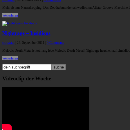
Mehr als nur Namedropping: Das Debütalbum der schwedischen Allstar-Groove-Maschine Dea
Weiterlesen
Nightrage – Insidious
comastar
|
24. September 2011
|
0 Comments
Melodic Death Metal ist tot, lang lebe Melodic Death Metal! Nightrage hauchen auf „Insidi
Weiterlesen
Videoclip der Woche