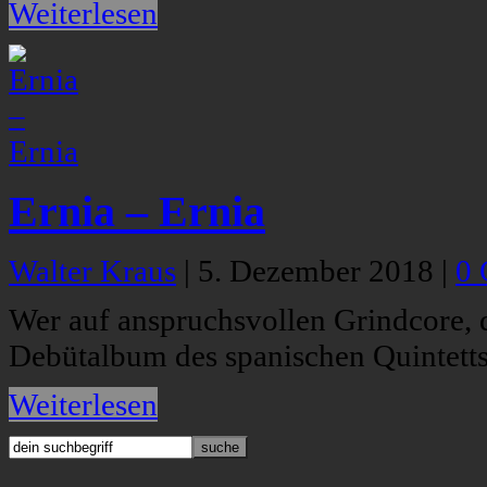
Weiterlesen
Ernia – Ernia
Walter Kraus
|
5. Dezember 2018
|
0
Wer auf anspruchsvollen Grindcore, d
Debütalbum des spanischen Quintetts
Weiterlesen