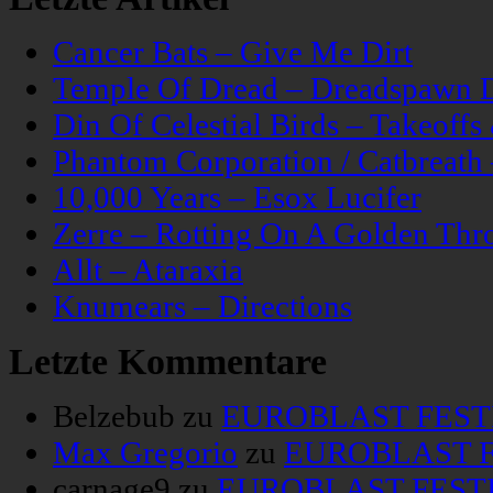
Cancer Bats – Give Me Dirt
Temple Of Dread – Dreadspawn 
Din Of Celestial Birds – Takeoff
Phantom Corporation / Catbreat
10,000 Years – Esox Lucifer
Zerre – Rotting On A Golden Thr
Allt – Ataraxia
Knumears – Directions
Letzte Kommentare
Belzebub
zu
EUROBLAST FESTIV
Max Gregorio
zu
EUROBLAST FE
carnage9
zu
EUROBLAST FESTIV