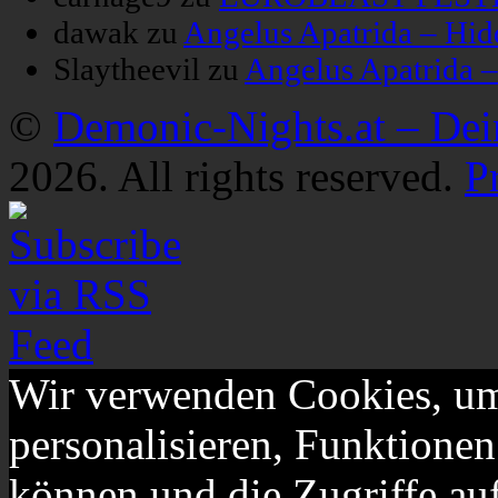
dawak
zu
Angelus Apatrida – Hid
Slaytheevil
zu
Angelus Apatrida 
©
Demonic-Nights.at – De
2026. All rights reserved.
P
Wir verwenden Cookies, um
personalisieren, Funktionen
können und die Zugriffe au