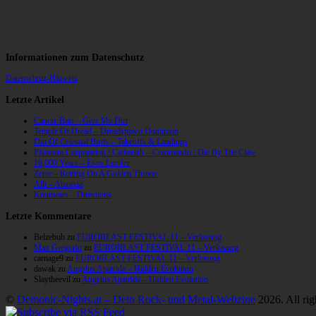
Informationen zum Datenschutz
Datenschutz-Hinweis
Letzte Artikel
Cancer Bats – Give Me Dirt
Temple Of Dread – Dreadspawn Dominion
Din Of Celestial Birds – Takeoffs & Landings
Phantom Corporation / Catbreath – Commando / Die By The Claw
10,000 Years – Esox Lucifer
Zerre – Rotting On A Golden Throne
Allt – Ataraxia
Knumears – Directions
Letzte Kommentare
Belzebub
zu
EUROBLAST FESTIVAL 11 – Verlosung
Max Gregorio
zu
EUROBLAST FESTIVAL 11 – Verlosung
carnage9
zu
EUROBLAST FESTIVAL 11 – Verlosung
dawak
zu
Angelus Apatrida – Hidden Evolution
Slaytheevil
zu
Angelus Apatrida – Hidden Evolution
©
Demonic-Nights.at – Dein Rock- und Metal-Webzine
2026. All rig