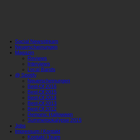
Social Newsstream
Neuerscheinungen
Magazin
Reviews
Interviews
Local Bands
@ Spotify
Neuerscheinungen
Best-Of 2016
Best-Of 2015
Best-Of 2014
Best-Of 2013
Best-Of 2012
Demonic Halloween
Summerpokalypse 2015
Jobs
Impressum / Kontakt
Kontakt / Team