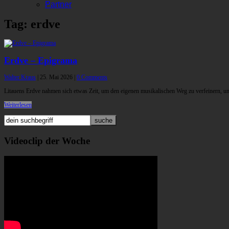
Partner
Tag: erdve
Erdve – Epigrama
Walter Kraus
|
25. Mai 2026
|
0 Comments
Litauens Erdve nahmen sich etwas Zeit, um den eigenen musikalischen Weg zu verfeinern, u
Weiterlesen
Videoclip der Woche